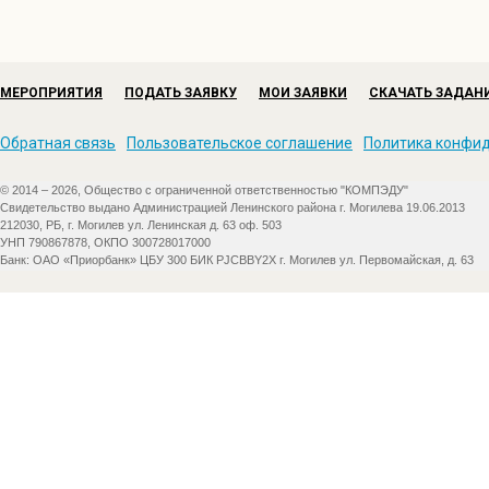
МЕРОПРИЯТИЯ
ПОДАТЬ ЗАЯВКУ
МОИ ЗАЯВКИ
СКАЧАТЬ ЗАДАН
Обратная связь
Пользовательское соглашение
Политика конфи
© 2014 – 2026, Общество с ограниченной ответственностью "КОМПЭДУ"
Свидетельство выдано Администрацией Ленинского района г. Могилева 19.06.2013
212030, РБ, г. Могилев ул. Ленинская д. 63 оф. 503
УНП 790867878, ОКПО 300728017000
Банк: ОАО «Приорбанк» ЦБУ 300 БИК PJCBBY2X г. Могилев ул. Первомайская, д. 63