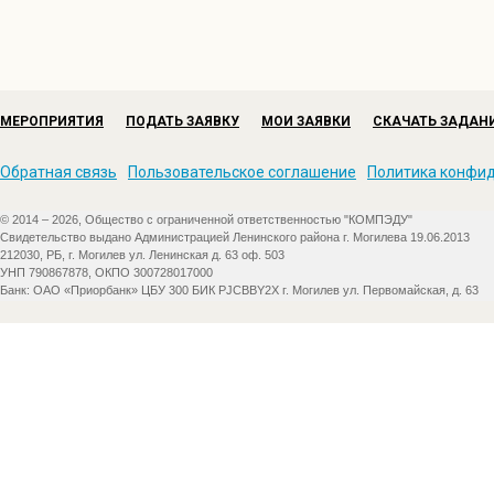
МЕРОПРИЯТИЯ
ПОДАТЬ ЗАЯВКУ
МОИ ЗАЯВКИ
СКАЧАТЬ ЗАДАН
Обратная связь
Пользовательское соглашение
Политика конфи
© 2014 – 2026, Общество с ограниченной ответственностью "КОМПЭДУ"
Свидетельство выдано Администрацией Ленинского района г. Могилева 19.06.2013
212030, РБ, г. Могилев ул. Ленинская д. 63 оф. 503
УНП 790867878, ОКПО 300728017000
Банк: ОАО «Приорбанк» ЦБУ 300 БИК PJCBBY2X г. Могилев ул. Первомайская, д. 63