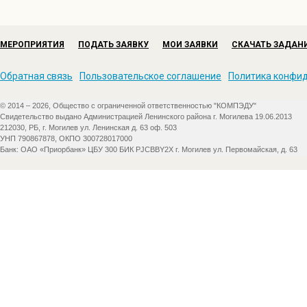
МЕРОПРИЯТИЯ
ПОДАТЬ ЗАЯВКУ
МОИ ЗАЯВКИ
СКАЧАТЬ ЗАДАН
Обратная связь
Пользовательское соглашение
Политика конфи
© 2014 – 2026, Общество с ограниченной ответственностью "КОМПЭДУ"
Свидетельство выдано Администрацией Ленинского района г. Могилева 19.06.2013
212030, РБ, г. Могилев ул. Ленинская д. 63 оф. 503
УНП 790867878, ОКПО 300728017000
Банк: ОАО «Приорбанк» ЦБУ 300 БИК PJCBBY2X г. Могилев ул. Первомайская, д. 63