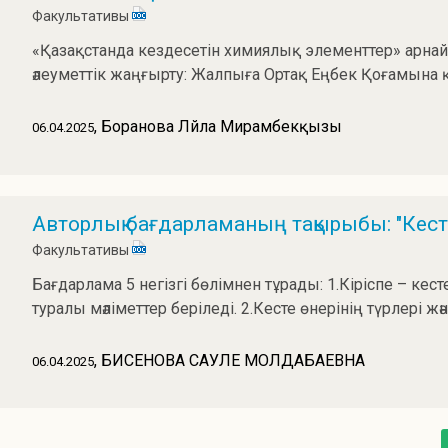
Факультативы
«Қазақстанда кездесетін химиялық элементтер» арна
әлеуметтік жаңғырту: Жалпыға Ортақ Еңбек Қоғамына 
, Боранова Ләйла Мирамбекқызы
06.04.2025
Авторлық бағдарламаның тақырыбы: "Кесте
Факультативы
Бағдарлама 5 негізгі бөлімнен тұрады: 1.Кіріспе – ке
туралы мәліметтер беріледі. 2.Кесте өнерінің түрлері жән
, БИСЕНОВА САУЛЕ МОЛДАБАЕВНА
06.04.2025