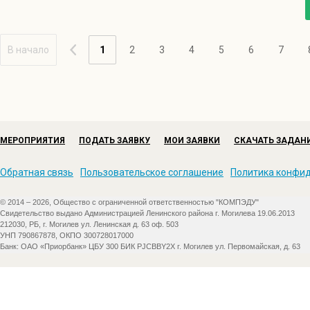
В начало
1
2
3
4
5
6
7
МЕРОПРИЯТИЯ
ПОДАТЬ ЗАЯВКУ
МОИ ЗАЯВКИ
СКАЧАТЬ ЗАДАН
Обратная связь
Пользовательское соглашение
Политика конфи
© 2014 – 2026, Общество с ограниченной ответственностью "КОМПЭДУ"
Свидетельство выдано Администрацией Ленинского района г. Могилева 19.06.2013
212030, РБ, г. Могилев ул. Ленинская д. 63 оф. 503
УНП 790867878, ОКПО 300728017000
Банк: ОАО «Приорбанк» ЦБУ 300 БИК PJCBBY2X г. Могилев ул. Первомайская, д. 63