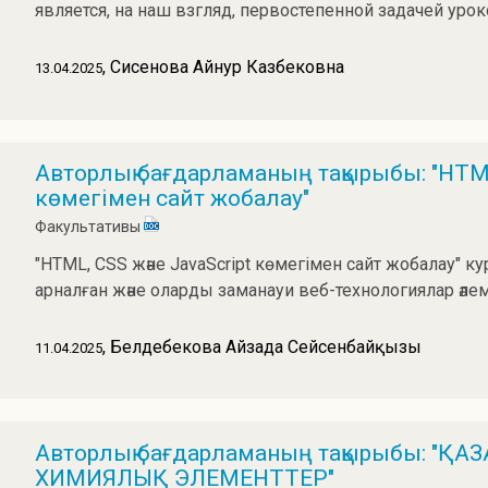
является, на наш взгляд, первостепенной задачей урок
, Сисенова Айнур Казбековна
13.04.2025
Авторлық бағдарламаның тақырыбы: "HTML
көмегімен сайт жобалау"
Факультативы
"HTML, CSS және JavaScript көмегімен сайт жобалау"
арналған және оларды заманауи веб-технологиялар әлем
, Белдебекова Айзада Сейсенбайқызы
11.04.2025
Авторлық бағдарламаның тақырыбы: "Қ
ХИМИЯЛЫҚ ЭЛЕМЕНТТЕР"