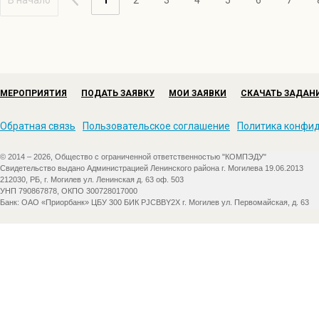
В начало
1
2
3
4
5
6
7
МЕРОПРИЯТИЯ
ПОДАТЬ ЗАЯВКУ
МОИ ЗАЯВКИ
СКАЧАТЬ ЗАДАН
Обратная связь
Пользовательское соглашение
Политика конфи
© 2014 – 2026, Общество с ограниченной ответственностью "КОМПЭДУ"
Свидетельство выдано Администрацией Ленинского района г. Могилева 19.06.2013
212030, РБ, г. Могилев ул. Ленинская д. 63 оф. 503
УНП 790867878, ОКПО 300728017000
Банк: ОАО «Приорбанк» ЦБУ 300 БИК PJCBBY2X г. Могилев ул. Первомайская, д. 63