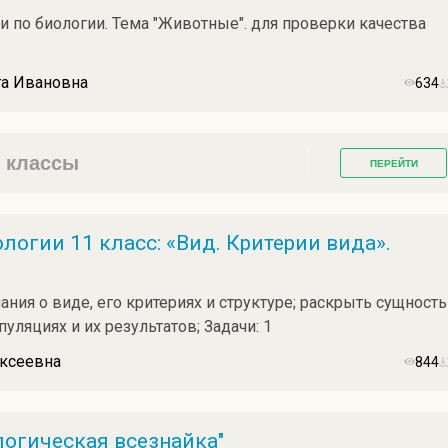
и по биологии. Тема "Животные". для проверки качества
та Ивановна
634
1 классы
ПЕРЕЙТИ
логии 11 класс: «Вид. Критерии вида».
ния о виде, его критериях и структуре; раскрыть сущность
уляциях и их результатов; Задачи: 1
ексеевна
844
логическая всезнайка"