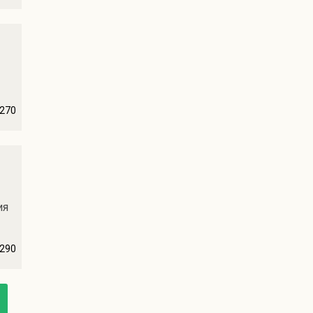
270
ия
290