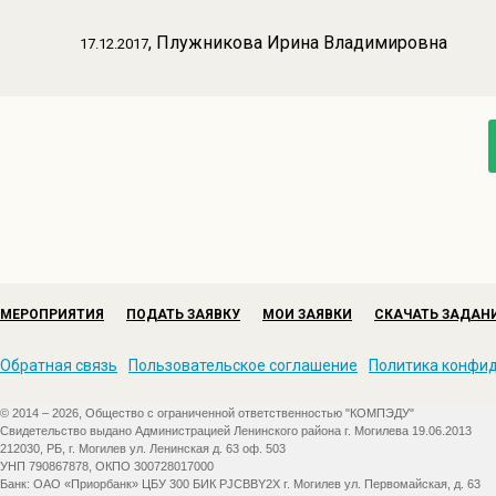
, Плужникова Ирина Владимировна
17.12.2017
МЕРОПРИЯТИЯ
ПОДАТЬ ЗАЯВКУ
МОИ ЗАЯВКИ
СКАЧАТЬ ЗАДАН
Обратная связь
Пользовательское соглашение
Политика конфи
© 2014 – 2026, Общество с ограниченной ответственностью "КОМПЭДУ"
Свидетельство выдано Администрацией Ленинского района г. Могилева 19.06.2013
212030, РБ, г. Могилев ул. Ленинская д. 63 оф. 503
УНП 790867878, ОКПО 300728017000
Банк: ОАО «Приорбанк» ЦБУ 300 БИК PJCBBY2X г. Могилев ул. Первомайская, д. 63