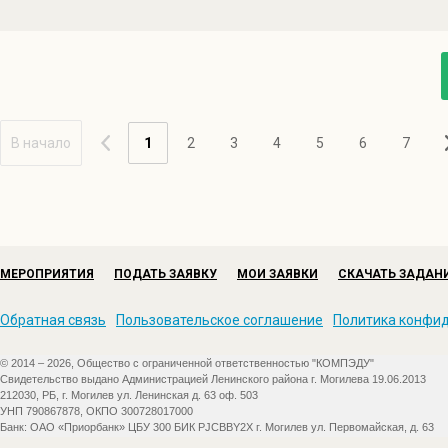
В начало
1
2
3
4
5
6
7
МЕРОПРИЯТИЯ
ПОДАТЬ ЗАЯВКУ
МОИ ЗАЯВКИ
СКАЧАТЬ ЗАДАН
Обратная связь
Пользовательское соглашение
Политика конфи
© 2014 – 2026, Общество с ограниченной ответственностью "КОМПЭДУ"
Свидетельство выдано Администрацией Ленинского района г. Могилева 19.06.2013
212030, РБ, г. Могилев ул. Ленинская д. 63 оф. 503
УНП 790867878, ОКПО 300728017000
Банк: ОАО «Приорбанк» ЦБУ 300 БИК PJCBBY2X г. Могилев ул. Первомайская, д. 63