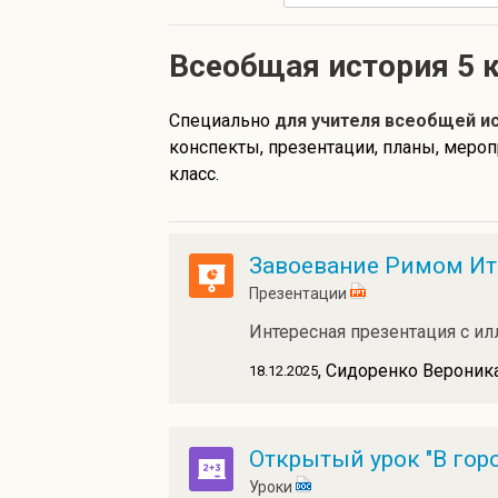
Всеобщая история 5 
Специально
для учителя всеобщей и
конспекты, презентации, планы, меро
класс.
Завоевание Римом И
Презентации
Интересная презентация с и
, Сидоренко Вероник
18.12.2025
Открытый урок "В гор
Уроки