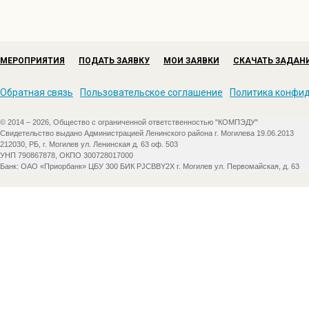
МЕРОПРИЯТИЯ
ПОДАТЬ ЗАЯВКУ
МОИ ЗАЯВКИ
СКАЧАТЬ ЗАДАН
Обратная связь
Пользовательское соглашение
Политика конфи
© 2014 – 2026, Общество с ограниченной ответственностью "КОМПЭДУ"
Свидетельство выдано Администрацией Ленинского района г. Могилева 19.06.2013
212030, РБ, г. Могилев ул. Ленинская д. 63 оф. 503
УНП 790867878, ОКПО 300728017000
Банк: ОАО «Приорбанк» ЦБУ 300 БИК PJCBBY2X г. Могилев ул. Первомайская, д. 63