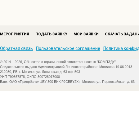
МЕРОПРИЯТИЯ
ПОДАТЬ ЗАЯВКУ
МОИ ЗАЯВКИ
СКАЧАТЬ ЗАДАН
Обратная связь
Пользовательское соглашение
Политика конфи
© 2014 – 2026, Общество с ограниченной ответственностью "КОМПЭДУ"
Свидетельство выдано Администрацией Ленинского района г. Могилева 19.06.2013
212030, РБ, г. Могилев ул. Ленинская д. 63 оф. 503
УНП 790867878, ОКПО 300728017000
Банк: ОАО «Приорбанк» ЦБУ 300 БИК PJCBBY2X г. Могилев ул. Первомайская, д. 63