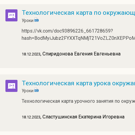
Технологическая карта по окружающе
Уроки
https://vk.com/doc93896226_661728659?
hash=BodMyiJubz2FYXXTqNMjT21VoZLZ0nXEPPoM
, Спиридонова Евгения Евгеньевна
18.12.2023
Технологическая карта урока окруж
Уроки
Технологическая карта урочного занятия по окру
, Сластушинская Екатерина Игоревна
18.12.2023