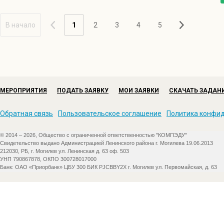
В начало
1
2
3
4
5
МЕРОПРИЯТИЯ
ПОДАТЬ ЗАЯВКУ
МОИ ЗАЯВКИ
СКАЧАТЬ ЗАДАН
Обратная связь
Пользовательское соглашение
Политика конфи
© 2014 – 2026, Общество с ограниченной ответственностью "КОМПЭДУ"
Свидетельство выдано Администрацией Ленинского района г. Могилева 19.06.2013
212030, РБ, г. Могилев ул. Ленинская д. 63 оф. 503
УНП 790867878, ОКПО 300728017000
Банк: ОАО «Приорбанк» ЦБУ 300 БИК PJCBBY2X г. Могилев ул. Первомайская, д. 63