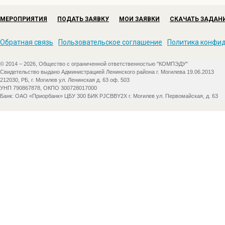
МЕРОПРИЯТИЯ
ПОДАТЬ ЗАЯВКУ
МОИ ЗАЯВКИ
СКАЧАТЬ ЗАДАН
Обратная связь
Пользовательское соглашение
Политика конфи
© 2014 – 2026, Общество с ограниченной ответственностью "КОМПЭДУ"
Свидетельство выдано Администрацией Ленинского района г. Могилева 19.06.2013
212030, РБ, г. Могилев ул. Ленинская д. 63 оф. 503
УНП 790867878, ОКПО 300728017000
Банк: ОАО «Приорбанк» ЦБУ 300 БИК PJCBBY2X г. Могилев ул. Первомайская, д. 63