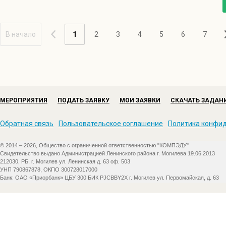
В начало
1
2
3
4
5
6
7
МЕРОПРИЯТИЯ
ПОДАТЬ ЗАЯВКУ
МОИ ЗАЯВКИ
СКАЧАТЬ ЗАДАН
Обратная связь
Пользовательское соглашение
Политика конфи
© 2014 – 2026, Общество с ограниченной ответственностью "КОМПЭДУ"
Свидетельство выдано Администрацией Ленинского района г. Могилева 19.06.2013
212030, РБ, г. Могилев ул. Ленинская д. 63 оф. 503
УНП 790867878, ОКПО 300728017000
Банк: ОАО «Приорбанк» ЦБУ 300 БИК PJCBBY2X г. Могилев ул. Первомайская, д. 63