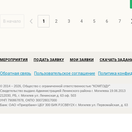
В начало
1
2
3
4
5
6
7
МЕРОПРИЯТИЯ
ПОДАТЬ ЗАЯВКУ
МОИ ЗАЯВКИ
СКАЧАТЬ ЗАДАН
Обратная связь
Пользовательское соглашение
Политика конфи
© 2014 – 2026, Общество с ограниченной ответственностью "КОМПЭДУ"
Свидетельство выдано Администрацией Ленинского района г. Могилева 19.06.2013
212030, РБ, г. Могилев ул. Ленинская д. 63 оф. 503
УНП 790867878, ОКПО 300728017000
Банк: ОАО «Приорбанк» ЦБУ 300 БИК PJCBBY2X г. Могилев ул. Первомайская, д. 63