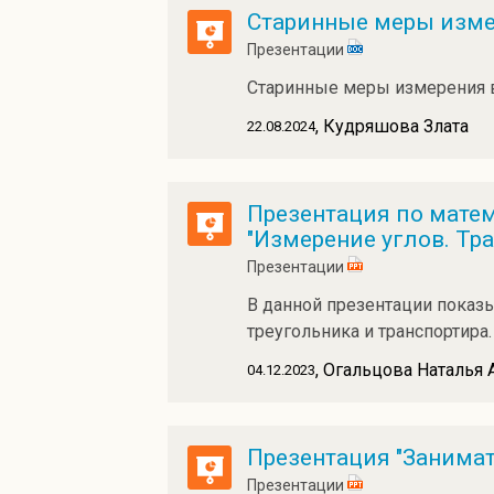
Старинные меры изм
Презентации
Старинные меры измерения в
, Кудряшова Злата
22.08.2024
Презентация по матема
"Измерение углов. Тр
Презентации
В данной презентации показы
треугольника и транспортира
, Огальцова Наталья
04.12.2023
Презентация "Занима
Презентации