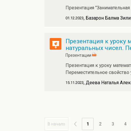
Презентация "Занимательная
, Базарон Балма Зил
01.12.2023
Презентация к уроку м
натуральных чисел. П
Презентации
Презентация к уроку математи
Переместительное свойство
, Деева Наталья Але
15.11.2023
В начало
1
2
3
4