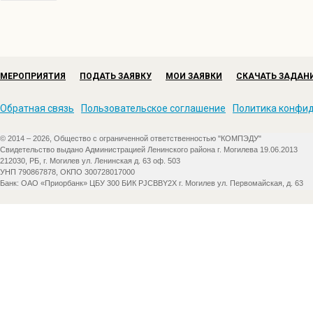
МЕРОПРИЯТИЯ
ПОДАТЬ ЗАЯВКУ
МОИ ЗАЯВКИ
СКАЧАТЬ ЗАДАН
Обратная связь
Пользовательское соглашение
Политика конфи
© 2014 – 2026, Общество с ограниченной ответственностью "КОМПЭДУ"
Свидетельство выдано Администрацией Ленинского района г. Могилева 19.06.2013
212030, РБ, г. Могилев ул. Ленинская д. 63 оф. 503
УНП 790867878, ОКПО 300728017000
Банк: ОАО «Приорбанк» ЦБУ 300 БИК PJCBBY2X г. Могилев ул. Первомайская, д. 63