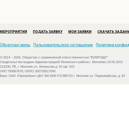
МЕРОПРИЯТИЯ
ПОДАТЬ ЗАЯВКУ
МОИ ЗАЯВКИ
СКАЧАТЬ ЗАДАН
Обратная связь
Пользовательское соглашение
Политика конфи
© 2014 – 2026, Общество с ограниченной ответственностью "КОМПЭДУ"
Свидетельство выдано Администрацией Ленинского района г. Могилева 19.06.2013
212030, РБ, г. Могилев ул. Ленинская д. 63 оф. 503
УНП 790867878, ОКПО 300728017000
Банк: ОАО «Приорбанк» ЦБУ 300 БИК PJCBBY2X г. Могилев ул. Первомайская, д. 63