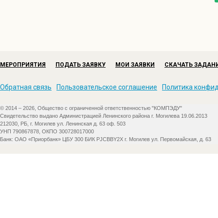
МЕРОПРИЯТИЯ
ПОДАТЬ ЗАЯВКУ
МОИ ЗАЯВКИ
СКАЧАТЬ ЗАДАН
Обратная связь
Пользовательское соглашение
Политика конфи
© 2014 – 2026, Общество с ограниченной ответственностью "КОМПЭДУ"
Свидетельство выдано Администрацией Ленинского района г. Могилева 19.06.2013
212030, РБ, г. Могилев ул. Ленинская д. 63 оф. 503
УНП 790867878, ОКПО 300728017000
Банк: ОАО «Приорбанк» ЦБУ 300 БИК PJCBBY2X г. Могилев ул. Первомайская, д. 63