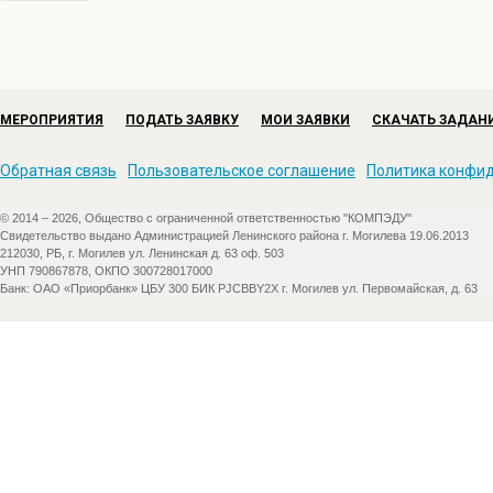
МЕРОПРИЯТИЯ
ПОДАТЬ ЗАЯВКУ
МОИ ЗАЯВКИ
СКАЧАТЬ ЗАДАН
Обратная связь
Пользовательское соглашение
Политика конфи
© 2014 – 2026, Общество с ограниченной ответственностью "КОМПЭДУ"
Свидетельство выдано Администрацией Ленинского района г. Могилева 19.06.2013
212030, РБ, г. Могилев ул. Ленинская д. 63 оф. 503
УНП 790867878, ОКПО 300728017000
Банк: ОАО «Приорбанк» ЦБУ 300 БИК PJCBBY2X г. Могилев ул. Первомайская, д. 63