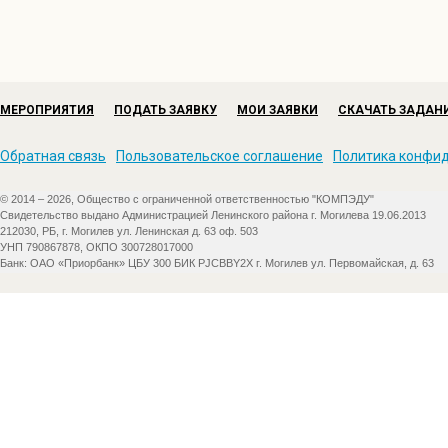
МЕРОПРИЯТИЯ
ПОДАТЬ ЗАЯВКУ
МОИ ЗАЯВКИ
СКАЧАТЬ ЗАДАН
Обратная связь
Пользовательское соглашение
Политика конфи
© 2014 – 2026, Общество с ограниченной ответственностью "КОМПЭДУ"
Свидетельство выдано Администрацией Ленинского района г. Могилева 19.06.2013
212030, РБ, г. Могилев ул. Ленинская д. 63 оф. 503
УНП 790867878, ОКПО 300728017000
Банк: ОАО «Приорбанк» ЦБУ 300 БИК PJCBBY2X г. Могилев ул. Первомайская, д. 63