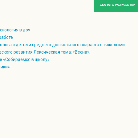
СКАЧАТЬ РАЗРАБОТКУ
хнология в доу
ся вперёд и покачать руками)
работе
сте или по кругу).
олога с детьми среднего дошкольного возраста с тяжелыми
ского развития Лексическая тема: «Весна».
стать дымковскими мастерами?
е «Собираемся в школу».
чики»
ку – уточку.
ежит уточка. Какая цветом уточка? (Белая).
 украшать наших уточек давайте вспомним, какие краски
мковских игрушек? (
Красный, синий, голубой, зеленый,