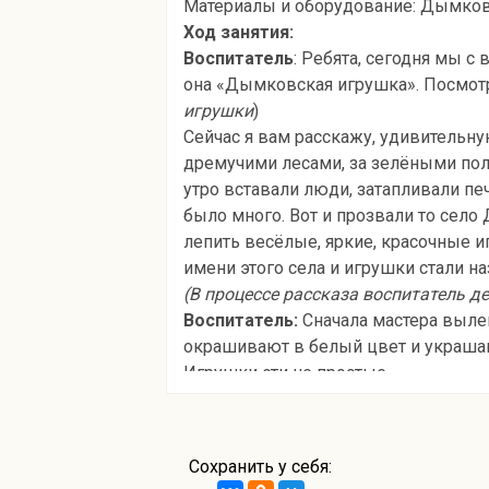
Материалы и оборудование: Дымковск
Ход занятия:
Воспитатель
: Ребята, сегодня мы с
она «Дымковская игрушка». Посмотр
игрушки
)
Сейчас я вам расскажу, удивительн
дремучими лесами, за зелёными пол
утро вставали люди, затапливали пе
было много. Вот и прозвали то сел
лепить весёлые, яркие, красочные и
имени этого села и игрушки стали 
(В процессе рассказа воспитатель 
Воспитатель:
Сначала мастера выле
окрашивают в белый цвет и украшаю
Игрушки эти не простые,
Они волшебно – расписные!
Простой, казалось бы, узор
Но отвести не в силах взор!
Сохранить у себя:
Воспитатель:
Ребята а теперь дава