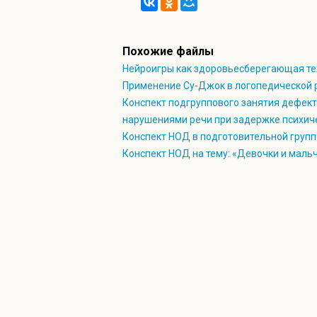
А теперь всем детям встать,
Руки медленно поднять,
Пальцы сжать, потом разжать,
Похожие файлы
Руки вниз и так стоять.
Нейроигры как здоровьесберегающая те
Отдохнули все немножко (наклонить
Применение Су-Джок в логопедической 
И отправились в дорожку (шаги на ме
Конспект подгруппового занятия дефект
Воспитатель: Молодцы ребята.
нарушениями речи при задержке психиче
Воспитатель
: Ребята, а вы хотите 
Конспект НОД в подготовительной групп
(Ответы детей)
Конспект НОД на тему: «Девочки и маль
Мы с вами будем расписывать игруш
Утка-Марфутка.
Бережком идет,
Уточек - Марфуточек
Купаться ведет.
Воспитатель:
На столе перед вами л
Воспитатель:
Прежде чем мы начнем
используют мастера при росписи ды
желтый, оранжевый
).