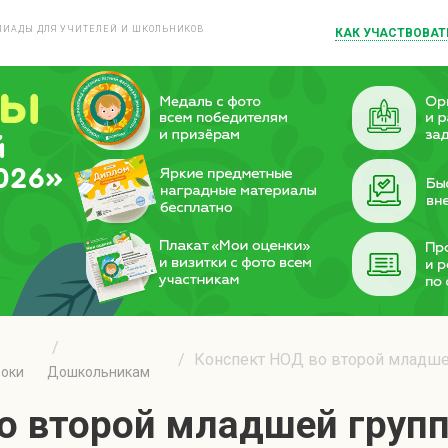
ИАДЫ ДЛЯ УЧИТЕЛЕЙ И ШКОЛЬНИКОВ
КАК УЧАСТВОВАТ
й
026»
Конспект НОД во второй младшей
роки
Дошкольникам
о второй младшей груп