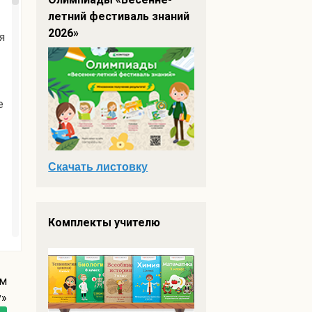
летний фестиваль знаний
2026»
я
е
Скачать листовку
Комплекты учителю
им
у»