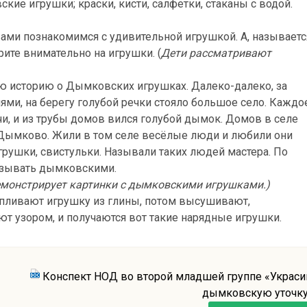
ие игрушки; краски, кисти, салфетки, стаканы с водой.
 вами познакомимся с удивительной игрушкой. А, называетс
ите внимательно на игрушки. (
Дети рассматривают
ую историю о Дымковских игрушках. Далеко-далеко, за
ями, на берегу голубой речки стояло большое село. Каждо
чи, и из трубы домов вился голубой дымок. Домов в селе
о Дымково. Жили в том селе весёлые люди и любили они
грушки, свистульки. Называли таких людей мастера. По
называть дымковскими.
демонстрирует картинки с дымковскими игрушками.)
пливают игрушку из глины, потом высушивают,
т узором, и получаются вот такие нарядные игрушки.
Конспект НОД во второй младшей группе «Украс
дымковскую уточк
йте немножко отдохнем: