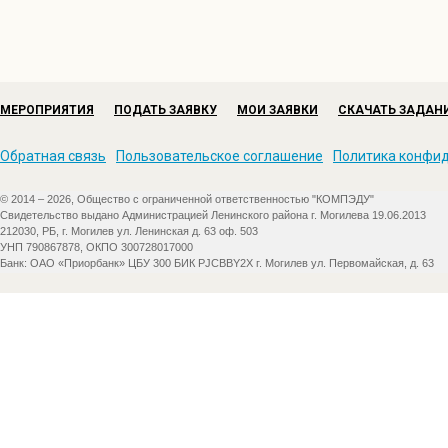
МЕРОПРИЯТИЯ
ПОДАТЬ ЗАЯВКУ
МОИ ЗАЯВКИ
СКАЧАТЬ ЗАДАН
Обратная связь
Пользовательское соглашение
Политика конфи
© 2014 – 2026, Общество с ограниченной ответственностью "КОМПЭДУ"
Свидетельство выдано Администрацией Ленинского района г. Могилева 19.06.2013
212030, РБ, г. Могилев ул. Ленинская д. 63 оф. 503
УНП 790867878, ОКПО 300728017000
Банк: ОАО «Приорбанк» ЦБУ 300 БИК PJCBBY2X г. Могилев ул. Первомайская, д. 63