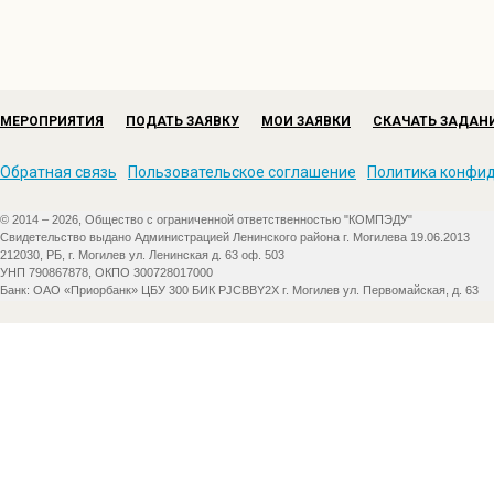
МЕРОПРИЯТИЯ
ПОДАТЬ ЗАЯВКУ
МОИ ЗАЯВКИ
СКАЧАТЬ ЗАДАН
Обратная связь
Пользовательское соглашение
Политика конфи
© 2014 – 2026, Общество с ограниченной ответственностью "КОМПЭДУ"
Свидетельство выдано Администрацией Ленинского района г. Могилева 19.06.2013
212030, РБ, г. Могилев ул. Ленинская д. 63 оф. 503
УНП 790867878, ОКПО 300728017000
Банк: ОАО «Приорбанк» ЦБУ 300 БИК PJCBBY2X г. Могилев ул. Первомайская, д. 63