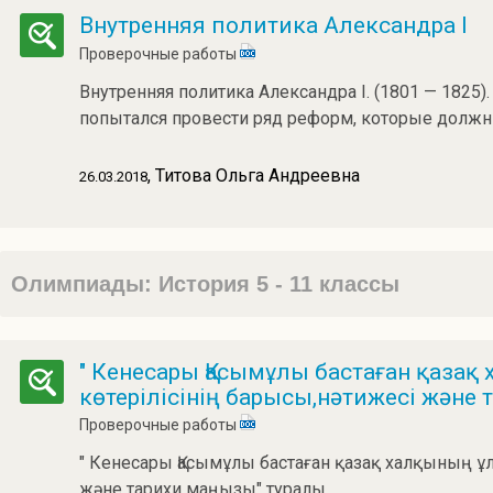
Внутренняя политика Александра I
Проверочные работы
Внутренняя политика Александра I. (1801 — 1825)
попытался провести ряд реформ, которые должн
, Титова Ольга Андреевна
26.03.2018
Олимпиады: История 5 - 11 классы
" Кенесары Қасымұлы бастаған қазақ
көтерілісінің барысы,нәтижесі және
Проверочные работы
" Кенесары Қасымұлы бастаған қазақ халқының ұл
және тарихи маңызы" туралы