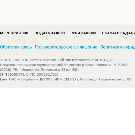
МЕРОПРИЯТИЯ
ПОДАТЬ ЗАЯВКУ
МОИ ЗАЯВКИ
СКАЧАТЬ ЗАДАН
Обратная связь
Пользовательское соглашение
Политика конфи
© 2014 – 2026, Общество с ограниченной ответственностью "КОМПЭДУ"
Свидетельство выдано Администрацией Ленинского района г. Могилева 19.06.2013
212030, РБ, г. Могилев ул. Ленинская д. 63 оф. 503
УНП 790867878, ОКПО 300728017000
Банк: ОАО «Приорбанк» ЦБУ 300 БИК PJCBBY2X г. Могилев ул. Первомайская, д. 63