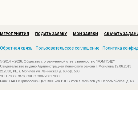
МЕРОПРИЯТИЯ
ПОДАТЬ ЗАЯВКУ
МОИ ЗАЯВКИ
СКАЧАТЬ ЗАДАН
Обратная связь
Пользовательское соглашение
Политика конфи
© 2014 – 2026, Общество с ограниченной ответственностью "КОМПЭДУ"
Свидетельство выдано Администрацией Ленинского района г. Могилева 19.06.2013
212030, РБ, г. Могилев ул. Ленинская д. 63 оф. 503
УНП 790867878, ОКПО 300728017000
Банк: ОАО «Приорбанк» ЦБУ 300 БИК PJCBBY2X г. Могилев ул. Первомайская, д. 63