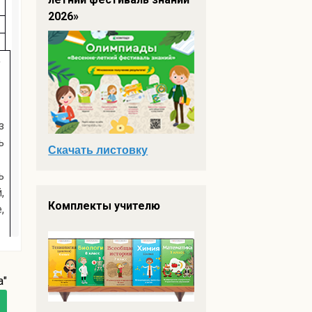
2026»
,
з
ь
Скачать листовку
ь
,
Комплекты учителю
,
в
т
т
а"
в