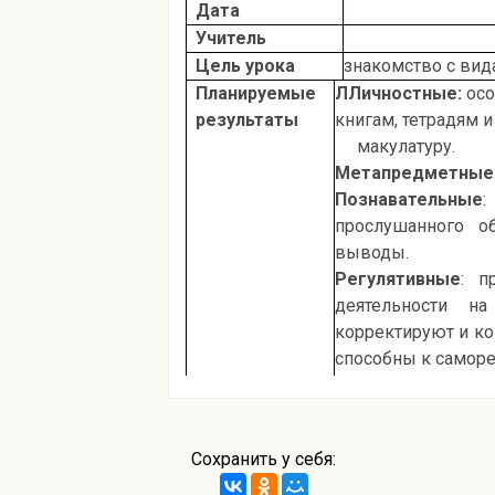
Дата
Учитель
Цель урока
знакомство с вид
Планируемые
ЛЛичностные:
осо
результаты
книгам, тетрадям и 
макулатуру.
Метапредметные
Познавательные
:
прослушанного о
выводы.
Регулятивные
: п
деятельности на
корректируют и ко
способны к саморе
Коммуникативны
образовательного
вопросы с целью 
Сохранить у себя:
находить выход и
общении партнёра и