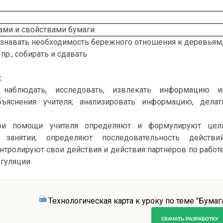
ами и свойствами бумаги.
знавать необходимость бережного отношения к деревьям
пр., собирать и сдавать
:
 наблюдать, исследовать, извлекать информацию и
бъяснения учителя; анализировать информацию, делат
ри помощи учителя определяют и формулируют цел
 занятии; определяют последовательность действий
нтролируют свои действия и действия партнёров по работе
гуляции.
е
: доносят свою позицию до всех участнико
 процесса - оформляют свою мысль в устной речи, задаю
получения более полной информации о предмете, умею
Технологическая карта к уроку по теме "Бумаг
з спорных ситуаций, не создавая конфликтов, уважают 
СКАЧАТЬ РАЗРАБОТКУ
 самого себя.