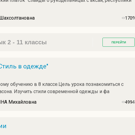
ский платок" Слайды о рукодельницах с аксай, республики
 Шахсолтановна
1709
к 2 - 11 классы
ПЕРЕЙТИ
Стиль в одежде"
вому обучению в 8 классе.Цель урока познакомиться с
асона. Изучить стили современной одежды и фа
НА Михайловна
4994
ии