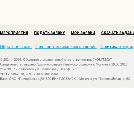
Давайте же вспомним, какими вы были тогда, 4 года на
Уч 8: Мы были все смешными малышами,
МЕРОПРИЯТИЯ
ПОДАТЬ ЗАЯВКУ
МОИ ЗАЯВКИ
СКАЧАТЬ ЗАДАН
Когда вошли впервые в этот класс,
И получив тетрадь с карандашами
Обратная связь
Пользовательское соглашение
Политика конфи
За парту сели первый в жизни раз!
© 2014 – 2026, Общество с ограниченной ответственностью "КОМПЭДУ"
Уч 9: Новую форму на себя надели
Свидетельство выдано Администрацией Ленинского района г. Могилева 19.06.2013
212030, РБ, г. Могилев ул. Ленинская д. 63 оф. 503
Новая ручка в новеньком портфеле,
УНП 790867878, ОКПО 300728017000
Новые книжки, палочки для счёта,
Банк: ОАО «Приорбанк» ЦБУ 300 БИК PJCBBY2X г. Могилев ул. Первомайская, д. 63
Новые тетради, новые заботы.
Учитель:
Не одну тетрадку исписали за 4 года учёбы. А к
слушались буквы. А началось всё с палочек.
Уч 10: Выручайте, палочки, палочки-выручалочки!