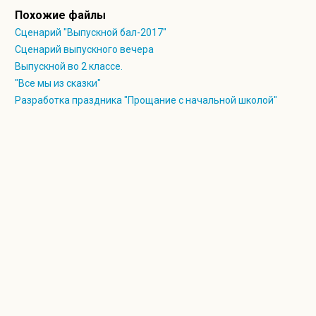
Уч 5: У нас выпускной. Бал выпускной,
Похожие файлы
Мы уходим из школы начальной.
Сценарий "Выпускной бал-2017"
Знать поступили в среднюю мы не случайно,
Сценарий выпускного вечера
Знаний огромный багаж мы уносим с собой.
Выпускной во 2 классе.
"Все мы из сказки"
Уч 6: А был первый класс,
Разработка праздника "Прощание с начальной школой"
Нас привели к Вам за ручку и папы, и мамы.
Вместе учились, ведь сложные ныне программы.
Будем мы эти деньки вспоминать и не раз.
Уч 7: А теперь мы дальше пойдём,
Ведь впереди ещё пятый класс, а не одиннадцатый.
Думать о будущем, кажется, нам рановато.
Будем стараться и Вас, и родителей не подведём.
Учитель:
Дорогие мои ребята! Вот и пришёл день прощан
переступили порог этой школы. В ней вы начали подни
знаний. Ну, а сегодня всем нам грустно и весело. Грустно 
своим классом, а радостно, потому что вы повзрослели, 