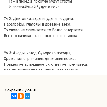
Там впереди, покруче будут старты
И посерьёзней будут, а пока …
Уч 2: Диктовки, задачи, удачи, неудачи,
Параграфы, глаголы и древние века,
То слово не склоняется, то Волга потеряется…
Всё это начинается со школьного звонка.
Уч 3: Аноды, катод, Суворова походы,
Сражения, спряжения, движения песка…
Пример не вспоминается, ответ не получается,
Всё это начинается со школьного звонка!
Уч 4: Всё начинается со школьного звонка –
Дорога к звёздам, тайны океана.
Сохранить у себя:
Всё это будет поздно или рано
Всё это будет впереди, ребята, а пока…