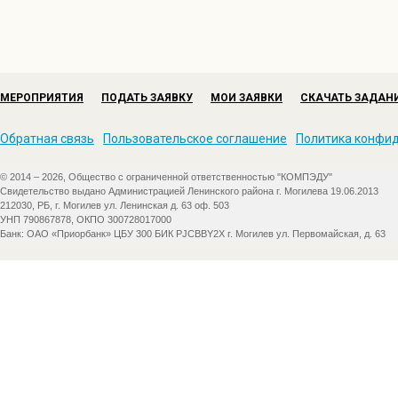
МЕРОПРИЯТИЯ
ПОДАТЬ ЗАЯВКУ
МОИ ЗАЯВКИ
СКАЧАТЬ ЗАДАН
Обратная связь
Пользовательское соглашение
Политика конфи
© 2014 – 2026, Общество с ограниченной ответственностью "КОМПЭДУ"
Свидетельство выдано Администрацией Ленинского района г. Могилева 19.06.2013
212030, РБ, г. Могилев ул. Ленинская д. 63 оф. 503
УНП 790867878, ОКПО 300728017000
Банк: ОАО «Приорбанк» ЦБУ 300 БИК PJCBBY2X г. Могилев ул. Первомайская, д. 63