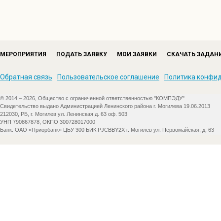
МЕРОПРИЯТИЯ
ПОДАТЬ ЗАЯВКУ
МОИ ЗАЯВКИ
СКАЧАТЬ ЗАДАН
Обратная связь
Пользовательское соглашение
Политика конфи
© 2014 – 2026, Общество с ограниченной ответственностью "КОМПЭДУ"
Свидетельство выдано Администрацией Ленинского района г. Могилева 19.06.2013
212030, РБ, г. Могилев ул. Ленинская д. 63 оф. 503
УНП 790867878, ОКПО 300728017000
Банк: ОАО «Приорбанк» ЦБУ 300 БИК PJCBBY2X г. Могилев ул. Первомайская, д. 63