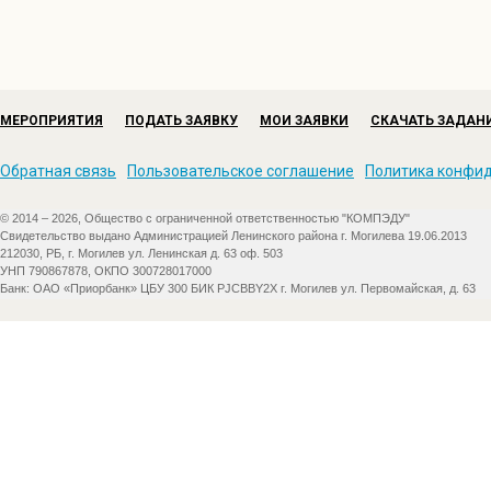
МЕРОПРИЯТИЯ
ПОДАТЬ ЗАЯВКУ
МОИ ЗАЯВКИ
СКАЧАТЬ ЗАДАН
Обратная связь
Пользовательское соглашение
Политика конфи
© 2014 – 2026, Общество с ограниченной ответственностью "КОМПЭДУ"
Свидетельство выдано Администрацией Ленинского района г. Могилева 19.06.2013
212030, РБ, г. Могилев ул. Ленинская д. 63 оф. 503
УНП 790867878, ОКПО 300728017000
Банк: ОАО «Приорбанк» ЦБУ 300 БИК PJCBBY2X г. Могилев ул. Первомайская, д. 63