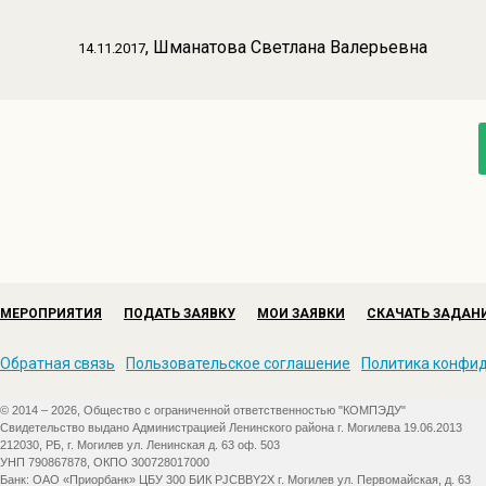
, Шманатова Светлана Валерьевна
14.11.2017
МЕРОПРИЯТИЯ
ПОДАТЬ ЗАЯВКУ
МОИ ЗАЯВКИ
СКАЧАТЬ ЗАДАН
Обратная связь
Пользовательское соглашение
Политика конфи
© 2014 – 2026, Общество с ограниченной ответственностью "КОМПЭДУ"
Свидетельство выдано Администрацией Ленинского района г. Могилева 19.06.2013
212030, РБ, г. Могилев ул. Ленинская д. 63 оф. 503
УНП 790867878, ОКПО 300728017000
Банк: ОАО «Приорбанк» ЦБУ 300 БИК PJCBBY2X г. Могилев ул. Первомайская, д. 63