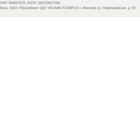
УНП 790867878, ОКПО 300728017000
Банк: ОАО «Приорбанк» ЦБУ 300 БИК PJCBBY2X г. Могилев ул. Первомайская, д. 63