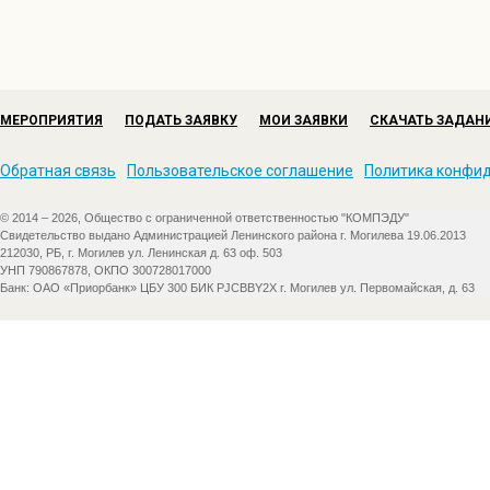
МЕРОПРИЯТИЯ
ПОДАТЬ ЗАЯВКУ
МОИ ЗАЯВКИ
СКАЧАТЬ ЗАДАН
Обратная связь
Пользовательское соглашение
Политика конфи
© 2014 – 2026, Общество с ограниченной ответственностью "КОМПЭДУ"
Свидетельство выдано Администрацией Ленинского района г. Могилева 19.06.2013
212030, РБ, г. Могилев ул. Ленинская д. 63 оф. 503
УНП 790867878, ОКПО 300728017000
Банк: ОАО «Приорбанк» ЦБУ 300 БИК PJCBBY2X г. Могилев ул. Первомайская, д. 63