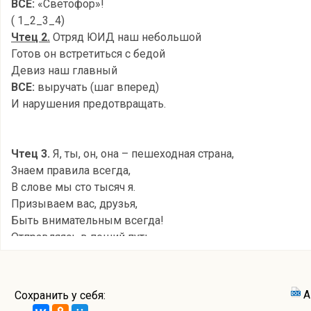
ВСЕ:
«Светофор»!
( 1_2_3_4)
Чтец 2.
Отряд ЮИД наш небольшой
Готов он встретиться с бедой
Девиз наш главный
ВСЕ:
выручать (шаг вперед)
И нарушения предотвращать.
Чтец 3.
Я, ты, он, она – пешеходная страна,
Знаем правила всегда,
В слове мы сто тысяч я.
Призываем вас, друзья,
Быть внимательным всегда!
Отправляясь в пеший путь,
Правила не позабудь!
ПЕСНЯ
А
Сохранить у себя:
Знаки разные учить