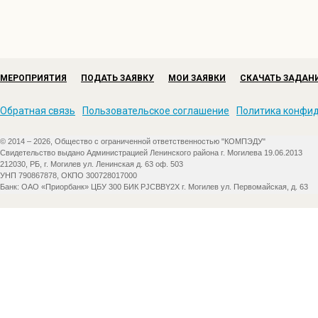
При ДТП каждый пятый погибший
—(все)
ребенок,
А каждый четвертый раненый
— (все)
ребенок.
1 чтец.
Юные водители велосипедов напоминаем вам:
2 чтец.
Собираясь на велопрогулку, обязательно надев
МЕРОПРИЯТИЯ
ПОДАТЬ ЗАЯВКУ
МОИ ЗАЯВКИ
СКАЧАТЬ ЗАДАН
3 чтец.
Крепко держи руль велосипеда двумя руками! Ез
4 чтец.
Внимательно следи за дорогой и соблюдай прав
Обратная связь
Пользовательское соглашение
Политика конфи
1 чтец.
Помни! Для передвижения используй велодорожк
шоссе – зона автомобилистов
© 2014 – 2026, Общество с ограниченной ответственностью "КОМПЭДУ"
Свидетельство выдано Администрацией Ленинского района г. Могилева 19.06.2013
212030, РБ, г. Могилев ул. Ленинская д. 63 оф. 503
УНП 790867878, ОКПО 300728017000
3 чтец.
Рядом, рядом радость и беда
Банк: ОАО «Приорбанк» ЦБУ 300 БИК PJCBBY2X г. Могилев ул. Первомайская, д. 63
4 чтец.
Надо, надо твёрдый дать ответ
1 чтец.
Жить без ДТП нам. Да, да, да
2 чтец.
Правила изучим все. Все, все, все.