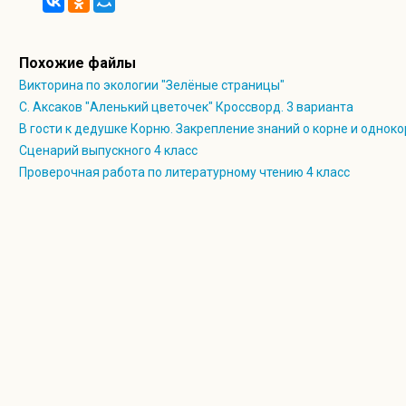
И воспитанными быть –
Это главная задача пешеходов.
Чтобы жизнь вам сохранить,
Похожие файлы
Надо правила учить,
Викторина по экологии "Зелёные страницы"
Ну, а мы всегда советом вам поможем.
С. Аксаков "Аленький цветочек" Кроссворд. 3 варианта
В гости к дедушке Корню. Закрепление знаний о корне и одноко
3 чтец.
Главное правило пешехода: подошёл к дороге о
Сценарий выпускного 4 класс
обстановку.
Проверочная работа по литературному чтению 4 класс
4 чтец.
Переходить дорогу можно только на зелёный си
1 чтец.
Особенно внимательным надо быть, когда обзор
2 чтец.
Переходи дорогу, когда убедишься, что опасности
3 чтец.
В тёмное время суток используй светоотражающ
4 чтец.
Не перебегай дорогу перед близко идущим трансп
1 чтец.
Тормозной путь мотоцикла — (все)
10 метров,
Тормозной путь легкового автомобиля — (все) 6 метров,
Тормозной путь грузового автомобиля — (все) 11 метров
2 чтец
Статистика показывает: